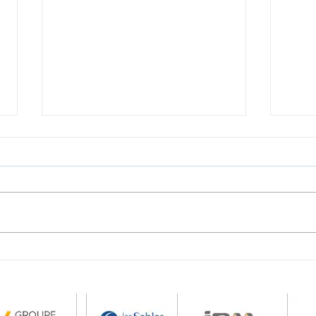
Vidéo promotion pizzeria
Afte
La Bélière : soirées
Smur
concerts estivales | BAM
sa j
BAM PRODUCTION
BAM