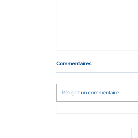
Commentaires
Rédigez un commentaire...
Film événementiel eSport :
LSO eSport x Oléane
Mobilité