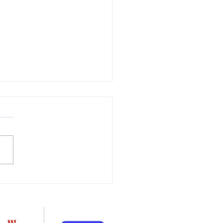
rmovie entreprise :
fit Westrock valorise
ournée client | BAM
 PRODUCTION