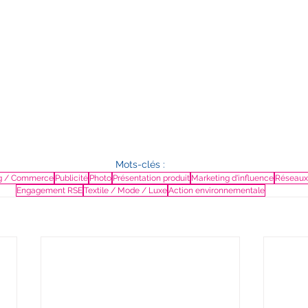
Mots-clés :
g / Commerce
Publicité
Photo
Présentation produit
Marketing d'influence
Réseaux
Engagement RSE
Textile / Mode / Luxe
Action environnementale