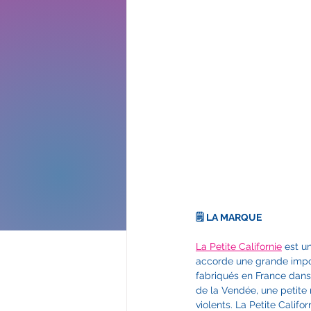
🗒️ LA MARQUE
La Petite Californie
 est u
accorde une grande import
fabriqués en France dans l
de la Vendée, une petite 
violents. La Petite Califo