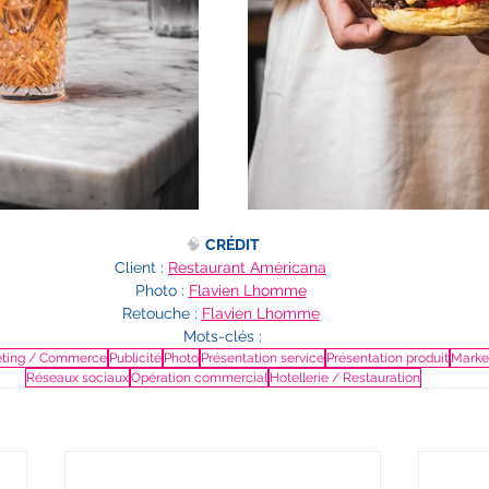
🧠 
CRÉDIT
Client : 
Restaurant Américana
Photo : 
Flavien Lhomme
Retouche : 
Flavien Lhomme
Mots-clés :
ting / Commerce
Publicité
Photo
Présentation service
Présentation produit
Market
Réseaux sociaux
Opération commercial
Hotellerie / Restauration