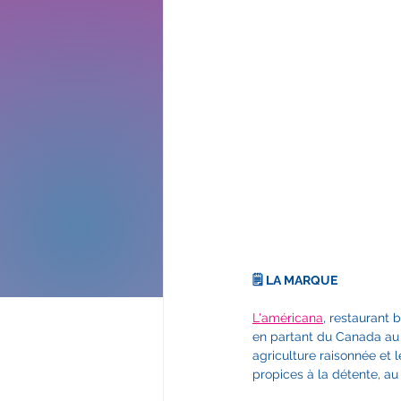
🗒️ LA MARQUE
L'américana
, restaurant 
en partant du Canada au s
agriculture raisonnée et 
propices à la détente, au