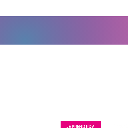
Contact
Nord (siège)
Grand Ouest
62 avenue Jean lebas
201 Rue Simon
59100 Roubaix
85180 Les Sab
Tél : 03 66 72 47 42
Tél : 02 52 67 
JE PREND RDV