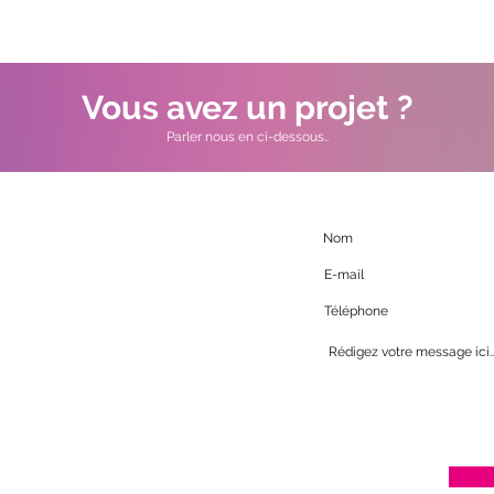
Vous avez un projet ?
Parler nous en ci-dessous..
e Veil
les d'Olonnes
01 40