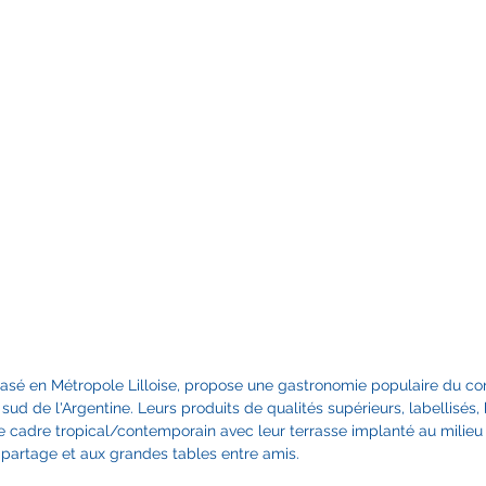
JE PREND RDV
JE PREND RDV
basé en Métropole Lilloise, propose une gastronomie populaire du con
ud de l'Argentine. Leurs produits de qualités supérieurs, labellisés, 
le cadre tropical/contemporain avec leur terrasse implanté au milieu d
 partage et aux grandes tables entre amis.