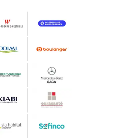
fit Westrock valorise
ournée client | BAM
 PRODUCTION