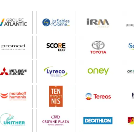
La Bélière : soirées
Smur
concerts estivales | BAM
sa j
BAM PRODUCTION
BAM