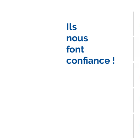
LSO eSport x Oléane
Mobilité
Ils
nous
font
confiance !