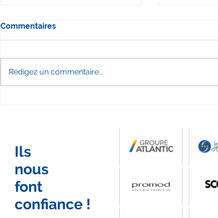
Commentaires
Rédigez un commentaire...
Film événementiel eSport :
Vidéo prom
LSO eSport x Oléane
La Bélière :
Mobilité
concerts es
BAM PROD
Ils
nous
font
confiance !