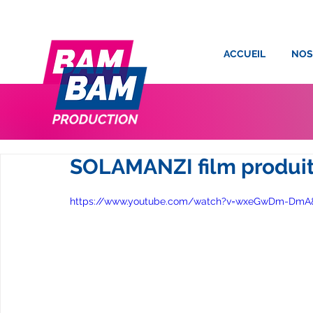
ACCUEIL
NOS
SOLAMANZI film produi
https://www.youtube.com/watch?v=wxeGwDm-DmA&