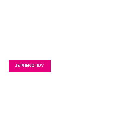
Nord (siège)
Grand Ouest
62 avenue Jean lebas
201 Rue Simone Veil
59100 Roubaix
85180 Les Sables d'Olonnes
Tél : 03 66 72 47 42
Tél : 02 52 67 01 40
JE PREND RDV