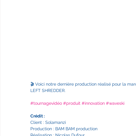
J
🎬 Voici notre dernière production réalisé pour la ma
LEFT SHREDDER.  
#tournagevidéo​​
#produit
#innovation
#waveski
Crédit : 
Client : Solamanzi
Production : BAM BAM production
Réalisation : Nicolas Dufour