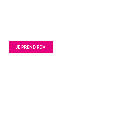
62 avenue Jean lebas
201 Rue Simone Veil
59100 Roubaix
85180 Les Sables d'Olonnes
Tél : 03 66 72 47 42
Tél : 02 52 67 01 40
JE PREND RDV