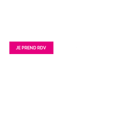
62 avenue Jean lebas
201 Rue Simone Veil
59100 Roubaix
85180 Les Sables d'Olonnes
Tél : 03 66 72 47 42
Tél : 02 52 67 01 40
JE PREND RDV