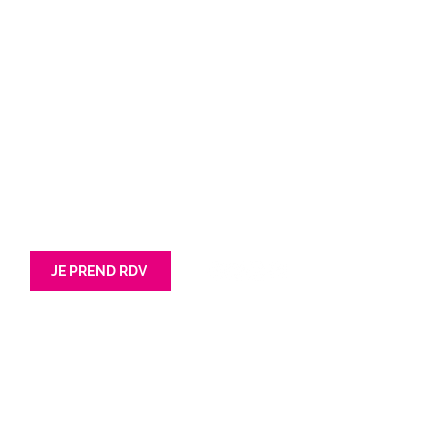
Contact
Nord (siège)
Grand Ouest
62 avenue Jean lebas
201 Rue Simone Veil
59100 Roubaix
85180 Les Sables d'Olonnes
Tél : 03 66 72 47 42
Tél : 02 52 67 01 40
JE PREND RDV