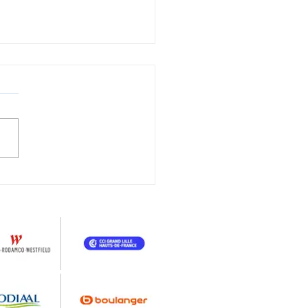
rmovie entreprise :
fit Westrock valorise
ournée client | BAM
 PRODUCTION