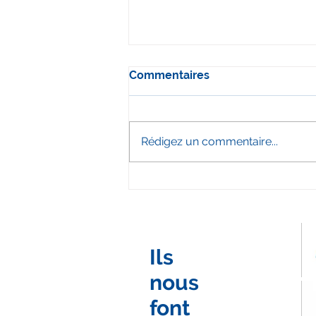
Commentaires
Rédigez un commentaire...
Film événementiel eSport :
LSO eSport x Oléane
Mobilité
Ils
nous
font