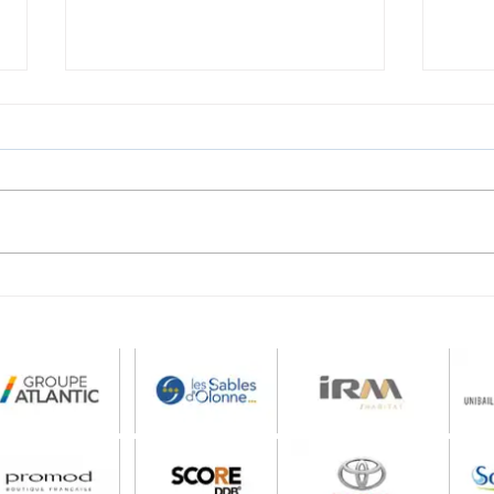
Vidéo promotion pizzeria
Afte
La Bélière : soirées
Smur
concerts estivales | BAM
sa j
BAM PRODUCTION
BAM