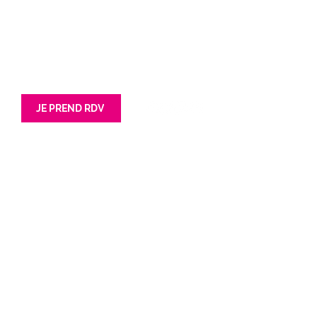
62 avenue Jean lebas
201 Rue Simone Veil
59100 Roubaix
85180 Les Sables d'Olonnes
Tél : 03 66 72 47 42
Tél : 02 52 67 01 40
JE PREND RDV