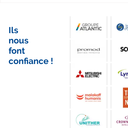
Vidéo promotion Parc de
Vidéo inte
Loisirs La Bélière diffusée
sportif Aus
au cinéma
témoignage
Ils
nous
font
confiance !