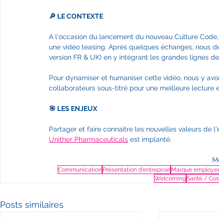
🔎 LE CONTEXTE
A l'occasion du lancement du nouveau Culture Code,
une vidéo teasing. Après quelques échanges, nous d
version FR & UK) en y intégrant les grandes lignes de 
Pour dynamiser et humaniser cette vidéo, nous y avo
collaborateurs sous-titré pour une meilleure lecture et
🎯 LES ENJEUX
Partager et faire connaitre les nouvelles valeurs de l'
Unither Pharmaceuticals
 est implanté. 
Mo
Communication
Présentation d'entreprise
Marque employe
Welcoming
Santé / Co
Posts similaires