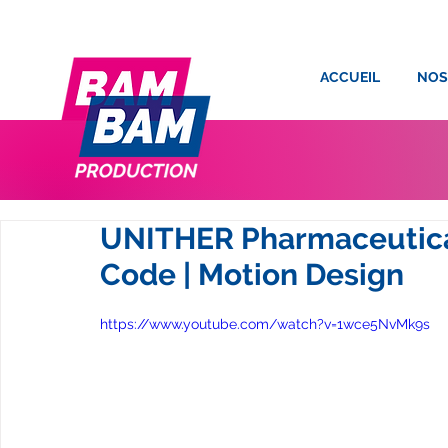
ACCUEIL
NOS
UNITHER Pharmaceutical
Code | Motion Design
https://www.youtube.com/watch?v=1wce5NvMk9s