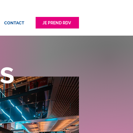
JE PREND RDV
CONTACT
ns