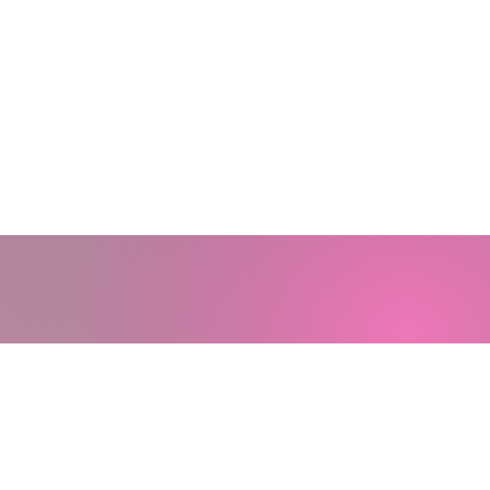
Tutoriel
Présentation service
de locaux
Diversité / Inclusion
éminaire