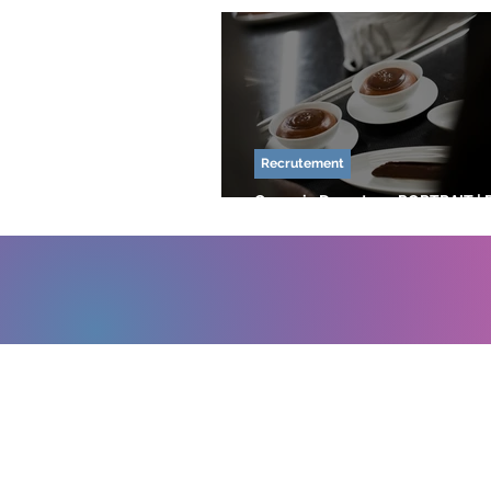
Séminaire / Team building
Evéne
Opération commercial
Formation 
Recrutement
Germain Decreton - PORTRAIT | 
Présentation d'entreprise
Bien-être
CULINAIRE - Le Jules Vernes
Crowdfunding
Pitch
Captat
Contact
Nord (siège)
Grand Ouest