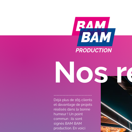
Nos r
--------------------------
Déjà plus de 165 clients
et davantage de projets
réalisés dans la bonne
humeur ! Un point
commun : ils sont
signés BAM BAM
production. En voici