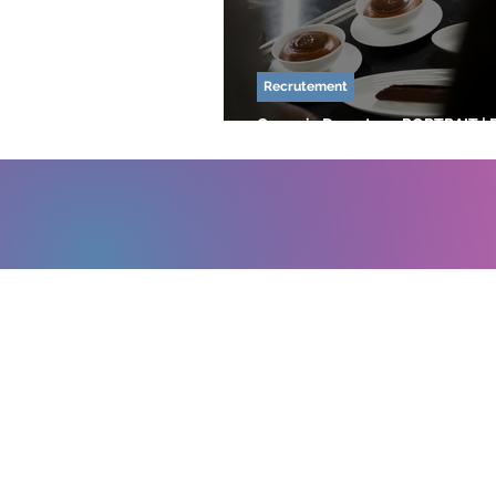
Recrutement
Germain Decreton - PORTRAIT | 
CULINAIRE - Le Jules Vernes
Contact
Nord (siège)
Grand Ouest
62 avenue Jean lebas
201 Rue Simon
59100 Roubaix
85180 Les Sab
Tél : 03 66 72 47 42
Tél : 02 52 67 