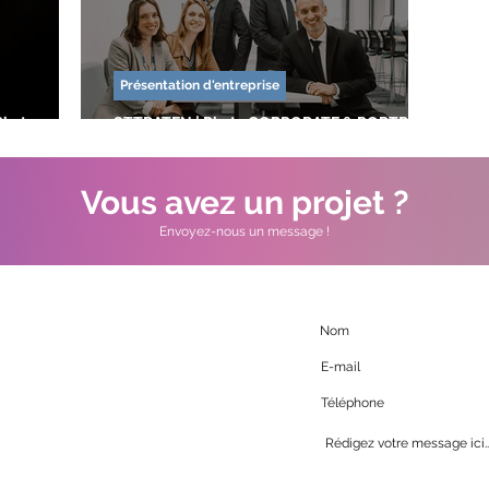
Présentation d'entreprise
Photo
STTRATEN | Photo CORPORATE & PORTRAIT
d'équipe.
Vous avez un projet ?
Envoyez-nous un message !
e Veil
les d'Olonnes
01 40