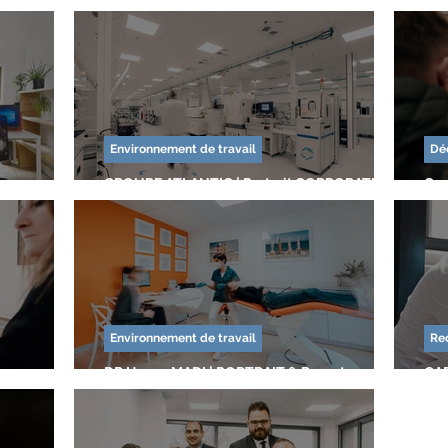
ment
Convention
Formation clients
Marketing d'influence
des collaborateurs
Promotion
Street marketing
Présentation 
Environnement de travail
Dé
éo marque
GROUPE ATLANTIC | Portrait CORPORATE &
Co
 au travail
Environnement de travail
Welcoming
Mécénat
i casse les
Photo Geste Métier - INDUSTRIE
OXY
Tra
ion de conférence
Communiqué
Découverte de l'entreprise
S
Environnement de travail
Re
to
DR Hanna MADI | PORTRAIT & Reportage
CAB
photo GESTE METIER
CO