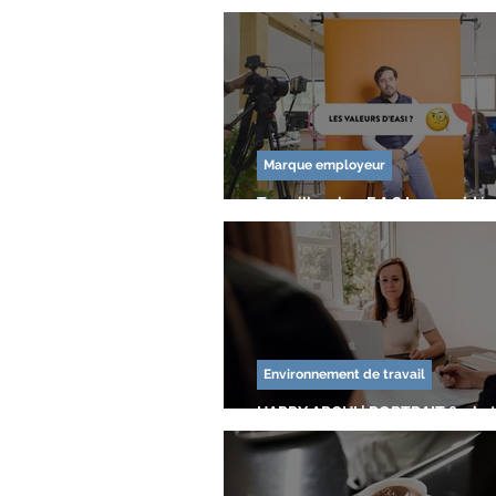
Séminaire / Team building
Evéne
Opération commercial
Formation 
Marque employeur
Travailler chez E.A.S.I. : une vid
Présentation d'entreprise
Bien-être
employeur cabinet comptable qu
codes
Crowdfunding
Pitch
Captat
Environnement de travail
HAPPY ARCHI | PORTRAIT & pho
CORPORATE