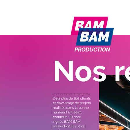
Nos r
--------------------------
Déjà plus de 165 clients
et davantage de projets
réalisés dans la bonne
humeur ! Un point
commun : ils sont
signés BAM BAM
production. En voici