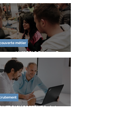
Tutoriel
Présentation service
de locaux
couverte métier
mmunauté d'AGGLO Béthune-Bruay w/
Diversité / Inclusion
MORON | AFTERMOVIE salon Bâtiment et
vaux Public.
éminaire
crutement
INET EASI | PORTRAIT & photo
RPORATE